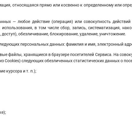
тносящаяся прямо или косвенно к определенному или опреде
 действие (операция) или совокупность действий (опе
использования, в том числе сбор, запись, систематизация, накоп
 доступ), обезличивание, блокирование, удаление, уничтожение.
щих персональных данных: фамилия и имя, электронный адрес,
айлы, хранящиеся в браузере посетителей Сервиса. На совокуп
з Cookies) следующих обезличенных статистических данных о посет
е курсора и т. п.);
е);