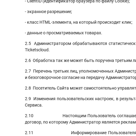
- ClientID (идентификатор браузера по файлу Cookie);
- экранное разрешение;
- класс HTML-элемента, на который происходит клик;
- данные о просматриваемых товарах.
2.5 Администратором обрабатываются статистические
Ticketscloud.
2.6 Обработка так же может быть поручена третьим 
2.7 Перечень третьих лиц, уполномоченных Админист
и безоговорочное согласие на передачу Администрат
2.8 Посетитель Сайта может самостоятельно управлят
2.9 Изменения пользовательских настроек, в резуль
Сервиса.
2.10 Настоящим Пользователь соглашается с на
договор, по которому Администратор является реклам
2.11 Информирование Пользователя о рекламн