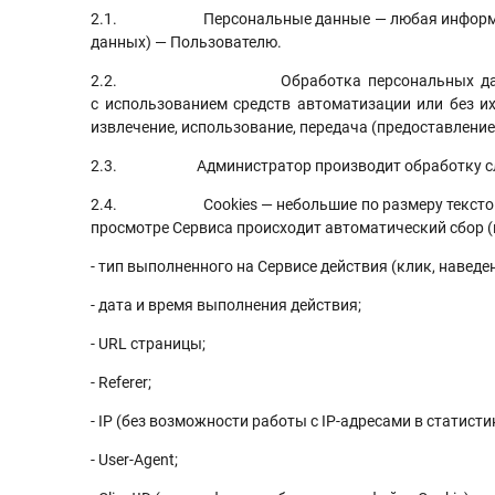
2.1. Персональные данные — любая информация, о
данных) — Пользователю.
2.2. Обработка персональных данных — любое
с использованием средств автоматизации или без их 
извлечение, использование, передача (предоставление,
2.3. Администратор производит обработку следую
2.4. Cookies — небольшие по размеру текстовые ф
просмотре Сервиса происходит автоматический сбор (и
- тип выполненного на Сервисе действия (клик, наведени
- дата и время выполнения действия;
- URL страницы;
- Referer;
- IP (без возможности работы с IP-адресами в статистик
- User-Agent;