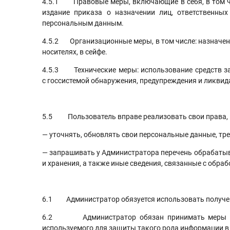
4.5.1 Правовые меры, включающие в себя, в том чи
издание приказа о назначении лиц, ответственны
персональным данным.
4.5.2 Организационные меры, в том числе: назначен
носителях, в сейфе.
4.5.3 Технические меры: использование средств за
с госсистемой обнаружения, предупреждения и ликвид
5.5 Пользователь вправе реализовать свои права, п
— уточнять, обновлять свои персональные данные, тр
— запрашивать у Администратора перечень обрабатыв
и хранения, а также иные сведения, связанные с обра
6.1 Администратор обязуется использовать получен
6.2 Администратор обязан принимать меры пред
используемого для защиты такого рода информации в